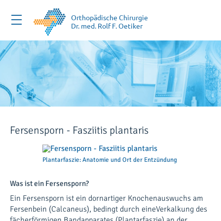
Zum
Inhalt
Orthopädische Chirurgie
Dr. med. Rolf F. Oetiker
springen
Fersensporn - Fasziitis plantaris
Plantarfaszie: Anatomie und Ort der Entzündung
Was ist ein Fersensporn?
Ein Fersensporn ist ein dornartiger Knochenauswuchs am
Fersenbein (Calcaneus), bedingt durch eineVerkalkung des
fächerförmigen Bandapparates (Plantarfaszie) an der