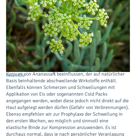
vorhanden, klingen in der Regel jedoch rasch ab. Durch
häufiges Hochlagern können Sie zur raschen Abschwellung
beitragen, was wiederum den Gewebedruck in ihrem Fuss
vermindert und so die Schmerzen günstig beeinflusst.
Versuchen Sie den operierten Fuss höher zu lagern als Ihr
Herz, damit eine effiziente Abschwellung erzielt werden
kann. Schmerzen und Schwellung können auch als Signale
einer übermässigen Aktivität gewertet werden. Nehmen Sie
also Notiz von diesen Beschwerden und geben Sie Ihrem
Fuss eine entsprechende Ruhepause mit Hochlagern.
Günstig können Sie die Abschwellung zudem mit dem
Konsum von Ananassaft beeinflussen, der auf natürlicher
Neues Bild
Basis beinhaltende abschwellende Wirkstoffe enthält.
Ebenfalls können Schmerzen und Schwellungen mit
Applikation von Eis oder sogenannten Cold Packs
angegangen werden, wobei diese jedoch nicht direkt auf die
Haut aufgelegt werden dürfen (Gefahr von Verbrennungen).
Ebenso empfehlen wir zur Prophylaxe der Schwellung in
den ersten Wochen, wo möglich und sinnvoll eine
elastische Binde zur Kompression anzuwenden. Es ist
durchaus normal, dass je nach persönlicher Veranlagung