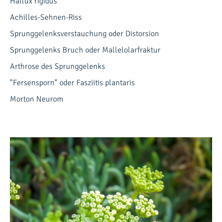
Hallux rigidus
Achilles-Sehnen-Riss
Sprunggelenksverstauchung oder Distorsion
Sprunggelenks Bruch oder Mallelolarfraktur
Arthrose des Sprunggelenks
"Fersensporn" oder Fasziitis plantaris
Morton Neurom
Die Zeit nach der Fussoperation - was gilt es zu beachten !
Schmerzen und Schwellungstendenzen nach
Fussoperationen
Schmerzen sind in den ersten 1 - 2 Wochen wohl noch