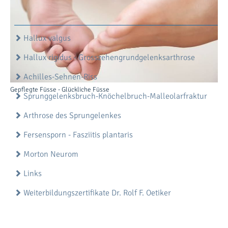
Letzte Aktualisierung: 28.05.2020
Hallux valgus
Hallux rigidus - Grosszehengrundgelenksarthrose
Sorgfältige Wundpflege ist wichtig
Achilles-Sehnen-Riss
Gepflegte Füsse - Glückliche Füsse
Sprunggelenksbruch-Knöchelbruch-Malleolarfraktur
Arthrose des Sprungelenkes
Fersensporn - Fasziitis plantaris
Morton Neurom
Links
Weiterbildungszertifikate Dr. Rolf F. Oetiker