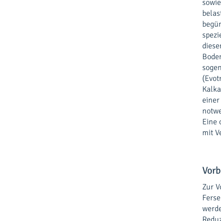
sowie
belas
begün
spezi
diese
Boden
sogen
(Evot
Kalka
einer
notwe
Eine 
mit V
Vor
Zur V
Ferse
werde
Reduz