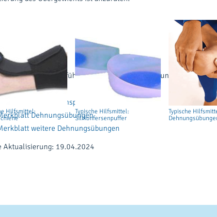
gnose
0% der Betroffenen führen konservative Behandlungsmethoden zur 
Merkblatt zum Fersensporn
e Hilfsmittel:
Typische Hilfsmittel:
Typische Hilfsmitt
Merkblatt Dehnungsübungen
chiene
Silikonfersenpuffer
Dehnungsübunge
Merkblatt weitere Dehnungsübungen
e Aktualisierung: 19.04.2024