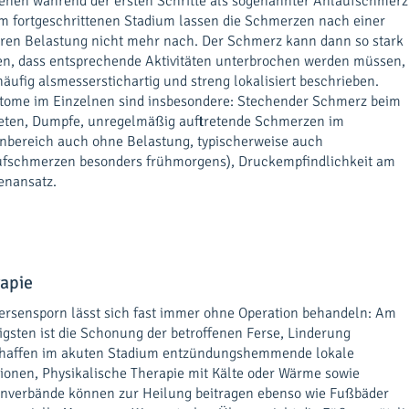
ehen während der ersten Schritte als sogenannter Anlaufschmerz
im fortgeschrittenen Stadium lassen die Schmerzen nach einer
ren Belastung nicht mehr nach. Der Schmerz kann dann so stark
n, dass entsprechende Aktivitäten unterbrochen werden müssen, 
häufig alsmesserstichartig und streng lokalisiert beschrieben.
ome im Einzelnen sind insbesondere: Stechender Schmerz beim
eten, Dumpfe, unregelmäßig auftretende Schmerzen im
nbereich auch ohne Belastung, typischerweise auch
fschmerzen besonders frühmorgens), Druckempfindlichkeit am
enansatz.
apie
ersensporn lässt sich fast immer ohne Operation behandeln: Am
igsten ist die Schonung der betroffenen Ferse, Linderung
chaffen im akuten Stadium entzündungshemmende lokale
tionen, Physikalische Therapie mit Kälte oder Wärme sowie
nverbände können zur Heilung beitragen ebenso wie Fußbäder