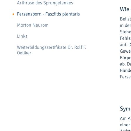
Arthrose des Sprungelenkes
Wie 
Fersensporn - Fasziitis plantaris
Bei s
Morton Neurom
in de
Stehe
Links
Fehls
auf. 
Weiterbildungszertifikate Dr. Rolf F.
Geweb
Oetiker
Körpe
ab. D
Bände
Ferse
Sym
Am An
einer