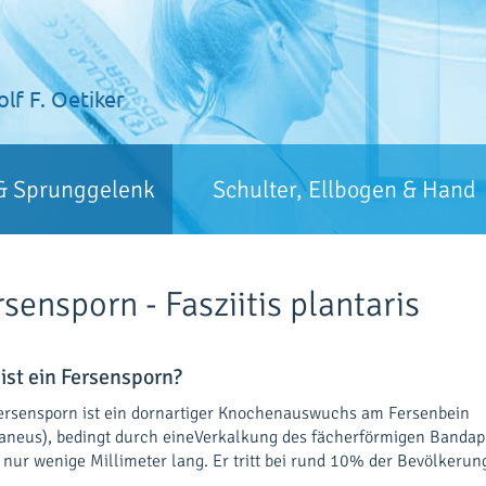
olf F. Oetiker
& Sprunggelenk
Schulter, Ellbogen & Hand
rsensporn - Fasziitis plantaris
ist ein Fersensporn?
ersensporn ist ein dornartiger Knochenauswuchs am Fersenbein
aneus), bedingt durch eineVerkalkung des fächerförmigen Bandappa
 nur wenige Millimeter lang. Er tritt bei rund 10% der Bevölkerung