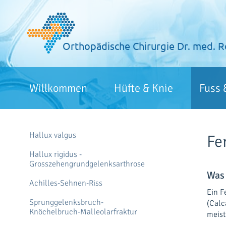
Zum
Inhalt
springen
Orthopädische Chirurgie
Dr. med. R
Willkommen
Hüfte & Knie
Fuss 
Hallux valgus
Fe
Hallux rigidus -
Grosszehengrundgelenksarthrose
Was 
Achilles-Sehnen-Riss
Ein F
Sprunggelenksbruch-
(Calc
Knöchelbruch-Malleolarfraktur
meist