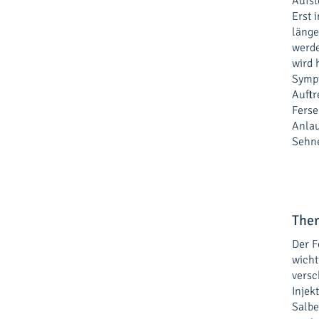
Aufst
Erst 
länge
werde
wird 
Sympt
Auftr
Ferse
Anlau
Sehn
Ther
Der F
wicht
vers
Injek
Salbe