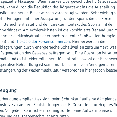
 spezielle Massagen. Wenn starkes Übergewicht die Füße zusätzli
tet, kann durch die Reduktion des Körpergewichts die Ausheilung
stigt und neuen Beschwerden vorgebeugt werden. Sehr wichtig s
elle Einlagen mit einer Aussparung für den Sporn, die die Ferse in
m Bereich entlastet und den direkten Kontakt des Sporns mit dem
 verhindert. Am erfolgreichsten ist die kombinierte Behandlung m
annter elektrohydraulischer hochfrequenter Stoßwellentherapie
ron) und
Therapie der Fersenschmerzen
. Hierbei werden die
blagerungen durch energiereiche Schallwellen zertrümmert, was
 Regeneration des Gewebes beitragen soll. Eine Operation ist selte
ndig und es ist leider mit einer Rückfallrate sowohl der Beschw
operative Behandlung ist somit nur bei definitivem Versagen alle
erlängerung der Wadenmuskulatur versprechen hier jedoch besser
beugung
orbeugung empfiehlt es sich, beim Schuhkauf auf eine dämpfende 
nstütze zu achten. Fehlstellungen der Füße sollten durch gutes
n. Vor jedem sportlichen Training sollten eine Aufwärmphase un
ierung des Übergewichts ist anzuraten.