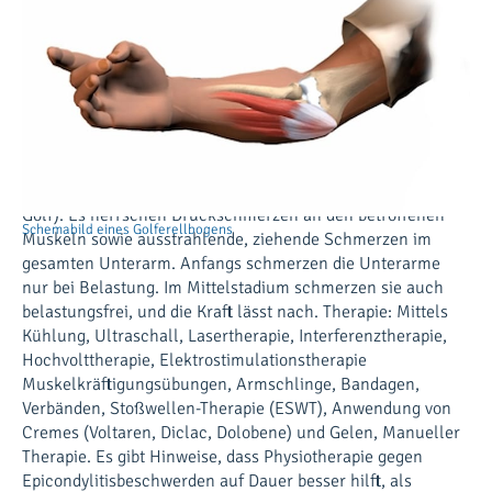
Eine Epicondylitis entsteht durch Überanspruchung der
Unterarmmuskulatur, das heißt durch extreme oder
dauernd wiederkehrende Bewegungen. Die dadurch zur
Winkeloptimierung des Muskelansatzes eintretende
Knochensubstanzanlagerung dehnt vermutlich die
Knochenhaut. Mögliche Auslöser sind beispielsweise
einseitige Beanspruchung, falsche Haltung, falsche
Technik bei Schlägersportarten (Tennis, Badminton,
Schemabild eines Tennisellbogens
Golf). Es herrschen Druckschmerzen an den betroffenen
Schemabild eines Golferellbogens
Muskeln sowie ausstrahlende, ziehende Schmerzen im
gesamten Unterarm. Anfangs schmerzen die Unterarme
nur bei Belastung. Im Mittelstadium schmerzen sie auch
belastungsfrei, und die Kraft lässt nach. Therapie: Mittels
Kühlung, Ultraschall, Lasertherapie, Interferenztherapie,
Hochvolttherapie, Elektrostimulationstherapie
Muskelkräftigungsübungen, Armschlinge, Bandagen,
Verbänden, Stoßwellen-Therapie (ESWT), Anwendung von
Cremes (Voltaren, Diclac, Dolobene) und Gelen, Manueller
Therapie. Es gibt Hinweise, dass Physiotherapie gegen
Epicondylitisbeschwerden auf Dauer besser hilft, als