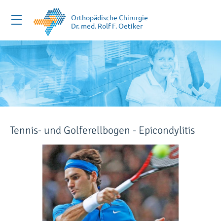
Zum
Inhalt
Orthopädische Chirurgie
Dr. med. Rolf F. Oetiker
springen
Tennis- und Golferellbogen - Epicondylitis