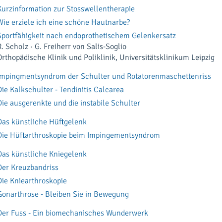
Kurzinformation zur Stosswellentherapie
Wie erziele ich eine schöne Hautnarbe?
Sportfähigkeit nach endoprothetischem Gelenkersatz
R. Scholz · G. Freiherr von Salis-Soglio
Orthopädische Klinik und Poliklinik, Universitätsklinikum Leipzig
Impingmentsyndrom der Schulter und Rotatorenmaschettenriss
Die Kalkschulter - Tendinitis Calcarea
Die ausgerenkte und die instabile Schulter
Das künstliche Hüftgelenk
Die Hüftarthroskopie beim Impingementsyndrom
Das künstliche Kniegelenk
Der Kreuzbandriss
Die Kniearthroskopie
Gonarthrose - Bleiben Sie in Bewegung
Der Fuss - Ein biomechanisches Wunderwerk