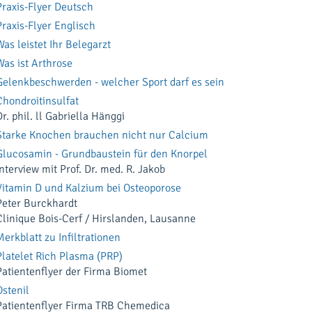
Praxis-Flyer Deutsch
Praxis-Flyer Englisch
Was leistet Ihr Belegarzt
Was ist Arthrose
Gelenkbeschwerden - welcher Sport darf es sein
Chondroitinsulfat
Dr. phil. ll Gabriella Hänggi
Starke Knochen brauchen nicht nur Calcium
Glucosamin - Grundbaustein für den Knorpel
Interview mit Prof. Dr. med. R. Jakob
Vitamin D und Kalzium bei Osteoporose
Peter Burckhardt
Clinique Bois-Cerf / Hirslanden, Lausanne
Merkblatt zu Infiltrationen
Platelet Rich Plasma (PRP)
Patientenflyer der Firma Biomet
Ostenil
Patientenflyer Firma TRB Chemedica