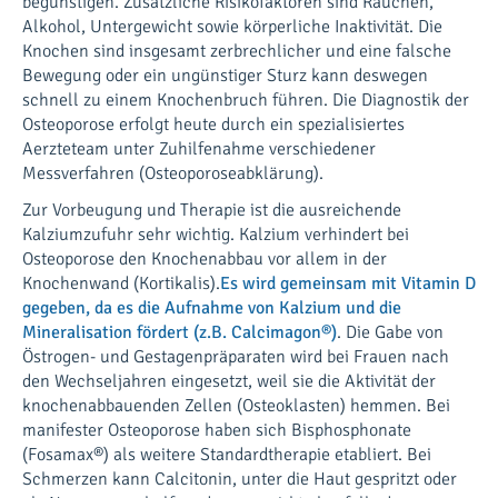
begünstigen. Zusätzliche Risikofaktoren sind Rauchen,
Alkohol, Untergewicht sowie körperliche Inaktivität. Die
Knochen sind insgesamt zerbrechlicher und eine falsche
Bewegung oder ein ungünstiger Sturz kann deswegen
schnell zu einem Knochenbruch führen. Die Diagnostik der
Osteoporose erfolgt heute durch ein spezialisiertes
Aerzteteam unter Zuhilfenahme verschiedener
Messverfahren (Osteoporoseabklärung).
Zur Vorbeugung und Therapie ist die ausreichende
Kalziumzufuhr sehr wichtig. Kalzium verhindert bei
Osteoporose den Knochenabbau vor allem in der
Knochenwand (Kortikalis).
Es wird gemeinsam mit Vitamin D
gegeben, da es die Aufnahme von Kalzium und die
Mineralisation fördert (z.B. Calcimagon®)
. Die Gabe von
Östrogen- und Gestagenpräparaten wird bei Frauen nach
den Wechseljahren eingesetzt, weil sie die Aktivität der
knochenabbauenden Zellen (Osteoklasten) hemmen. Bei
manifester Osteoporose haben sich Bisphosphonate
(Fosamax®) als weitere Standardtherapie etabliert. Bei
Schmerzen kann Calcitonin, unter die Haut gespritzt oder